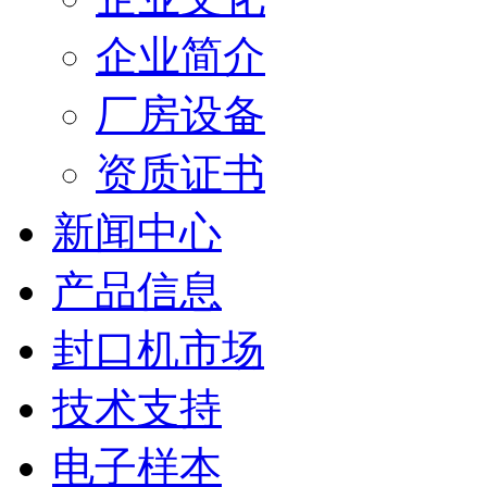
企业简介
厂房设备
资质证书
新闻中心
产品信息
封口机市场
技术支持
电子样本