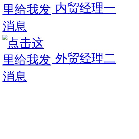
内贸经理一
外贸经理二