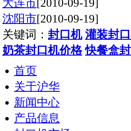
大连市
[2010-09-19]
沈阳市
[2010-09-19]
关键词：
封口机
灌装封口
奶茶封口机价格
快餐盒封
首页
关于沪华
新闻中心
产品信息