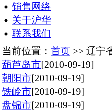
销售网络
关于沪华
联系我们
当前位置：
首页
>> 辽宁
葫芦岛市
[2010-09-19]
朝阳市
[2010-09-19]
铁岭市
[2010-09-19]
盘锦市
[2010-09-19]