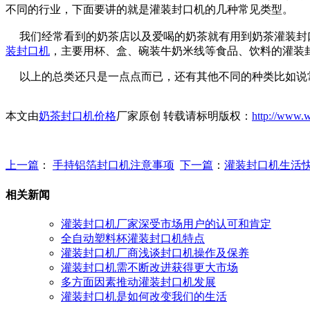
不同的行业，下面要讲的就是灌装封口机的几种常见类型。
我们经常看到的奶茶店以及爱喝的奶茶就有用到奶茶灌装封口
装封口机
，主要用杯、盒、碗装牛奶米线等食品、饮料的灌装
以上的总类还只是一点点而已，还有其他不同的种类比如说
本文由
奶茶封口机价格
厂家原创 转载请标明版权：
http://www.
上一篇
：
手持铝箔封口机注意事项
下一篇
：
灌装封口机生活
相关新闻
灌装封口机厂家深受市场用户的认可和肯定
全自动塑料杯灌装封口机特点
灌装封口机厂商浅谈封口机操作及保养
灌装封口机需不断改进获得更大市场
多方面因素推动灌装封口机发展
灌装封口机是如何改变我们的生活