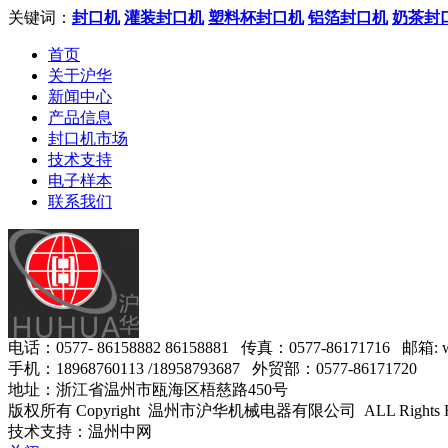
关键词：
封口机
灌装封口机
塑料杯封口机
铝箔封口机
奶茶封
首页
关于沪华
新闻中心
产品信息
封口机市场
技术支持
电子样本
联系我们
电话：0577- 86158882 86158881 传真：0577-86171716 邮箱: w
手机：18968760113 /18958793687 外贸部：0577-86171720
地址：浙江省温州市瓯海区梧慈路450号
版权所有 Copyright 温州市沪华机械电器有限公司 ALL Rights R
技术支持：温州中网