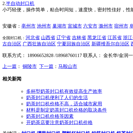
2.
半自动封口机
小巧轻便，操作简单，粘合时间短，速度快，密封性佳好，性
安徽省
：
亳州市
池州市
巢湖市
宣城市
六安市
滁州市
宿州市
河北省
山西省
辽宁省
吉林省
黑龙江省
江苏省
浙江
全国封口机：
古自治区
广西壮族自治区
宁夏回族自治区
新疆维吾尔自治区
联系方式： 18906652828 /18968760117 联系人： 金长华/金润一
上一篇
：
铜陵市
下一篇
：
马鞍山市
相关新闻
多杯型奶茶封口机有效提高生产效率
奶茶封口机便利了人们的生活
奶茶封口机价格不高，适合城市家用
材料是制定奶茶封口机价格的取决条件
奶茶封口机价格等因素
开奶茶店要注意奶茶封口机价格