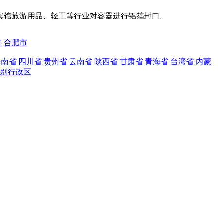
宾馆旅游用品、轻工等行业对容器进行铝箔封口。
市
合肥市
海南省
四川省
贵州省
云南省
陕西省
甘肃省
青海省
台湾省
内蒙
别行政区