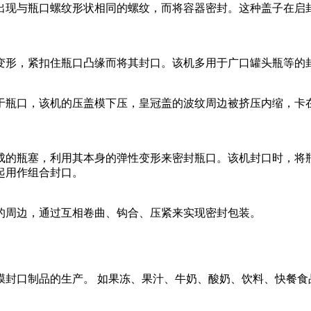
出现与瓶口螺纹形状相同的螺纹，而将容器密封。这种盖子在启封
变形，紧扣住瓶口凸缘而将其封口。该机多用于广口罐头瓶等的
于瓶口，该机的压盖模下压，皇冠盖的波纹周边被挤压内缩，卡
成的瓶塞，利用其本身的弹性变形来密封瓶口。该机封口时，将
起用作组合封口。
的周边，通过互相卷曲、钩合、压紧来实现密封包装。
膜封口制品的生产。 如果冻、果汁、牛奶、酸奶、饮料、快餐食