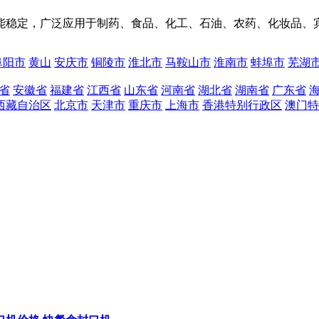
能稳定，广泛应用于制药、食品、化工、石油、农药、化妆品、
阜阳市
黄山
安庆市
铜陵市
淮北市
马鞍山市
淮南市
蚌埠市
芜湖
省
安徽省
福建省
江西省
山东省
河南省
湖北省
湖南省
广东省
西藏自治区
北京市
天津市
重庆市
上海市
香港特别行政区
澳门特