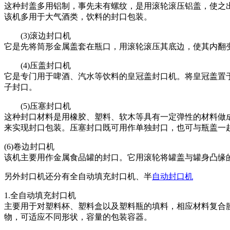
这种封盖多用铝制，事先未有螺纹，是用滚轮滚压铝盖，使之
该机多用于大气酒类，饮料的封口包装。
(3)滚边封口机
它是先将筒形金属盖套在瓶口，用滚轮滚压其底边，使其内翻
(4)压盖封口机
它是专门用于啤酒、汽水等饮料的皇冠盖封口机。将皇冠盖置
子封口。
(5)压塞封口机
这种封口材料是用橡胶、塑料、软木等具有一定弹性的材料做
来实现封口包装。压塞封口既可用作单独封口，也可与瓶盖一
(6)卷边封口机
该机主要用作金属食品罐的封口。它用滚轮将罐盖与罐身凸缘
另外封口机还分有全自动填充封口机、半
自动封口机
1.全自动填充封口机
主要用于对塑料杯、塑料盒以及塑料瓶的填料，相应材料复合
物，可适应不同形状，容量的包装容器。