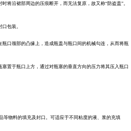
时将沿裙部周边的压痕断开，而无法复原，故又称“防盗盖”。
封口包装。
在瓶口颈部的凸缘上，造成瓶盖与瓶口间的机械勾连，从而将瓶
瓶塞置于瓶口上方，通过对瓶塞的垂直方向的压力将其压入瓶口
品等物料的填充及封口。可适应于不同粘度的液、浆的充填